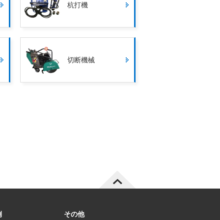
杭打機
切断機械
例
その他